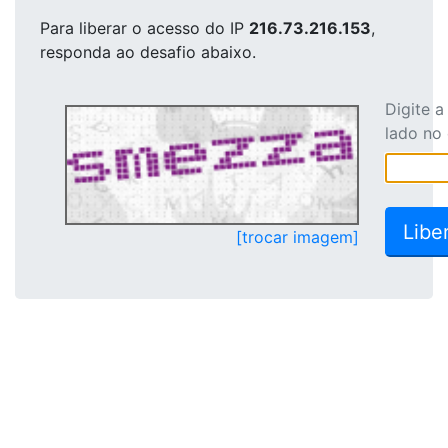
Para liberar o acesso
do IP
216.73.216.153
,
responda ao desafio abaixo.
Digite 
lado no
[trocar imagem]